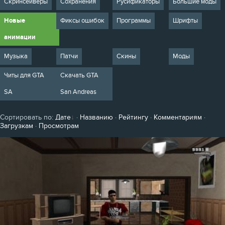
Скринсейверы
Сохранения
Русификаторы
Большие моды
Новые
Фиксы ошибок
Программы
Шрифты
анимации
Музыка
Патчи
Скины
Моды
Читы для GTA
Скачать GTA
SA
San Andreas
Сортировать по
:
Дате
·
Названию
·
Рейтингу
·
Комментариям
·
Загрузкам
·
Просмотрам