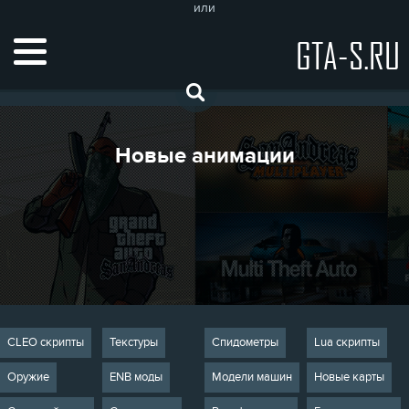
или
GTA-S.RU
Новые анимации
CLEO скрипты
Текстуры
Спидометры
Lua скрипты
Оружие
ENB моды
Модели машин
Новые карты