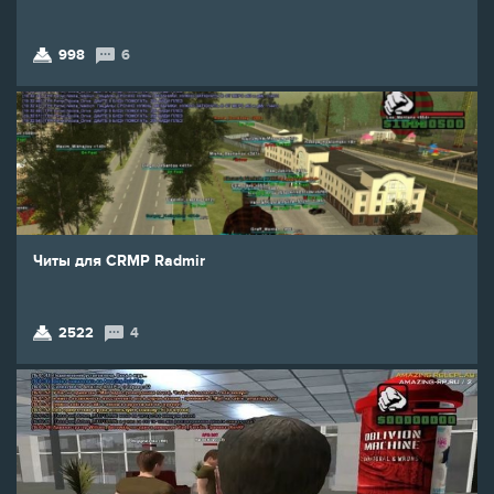
998
6
Читы для CRMP Radmir
2522
4