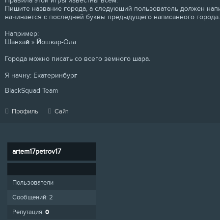
Правила этой игры известны всем.
Пишите название города, а следующий пользователь должен напи
начинается с последней буквы предыдущего написанного города.
Например:
Шанха
й
»
Й
ошкар-Ола
Города можно писать со всего земного шара.
Я начну: Екатеринбур
г
BlackSquad Team
Профиль
Сайт
artem17petrov17
Пользователи
Сообщений:
2
Репутация:
0