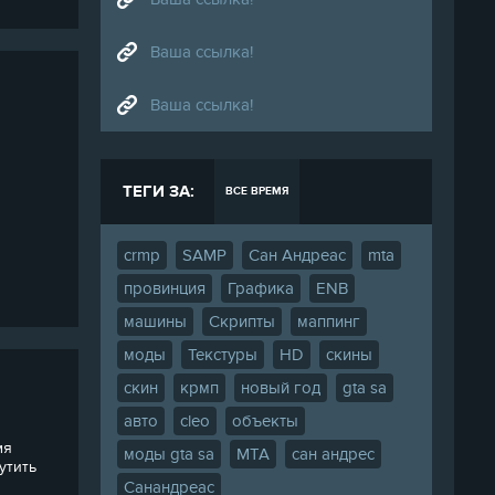
Ваша ссылка!
Ваша ссылка!
ТЕГИ ЗА:
ВСЕ ВРЕМЯ
crmp
SAMP
Сан Андреас
mta
провинция
Графика
ENB
машины
Скрипты
маппинг
моды
Текстуры
HD
скины
скин
крмп
новый год
gta sa
авто
cleo
объекты
мя
моды gta sa
МТА
сан андрес
утить
Санандреас