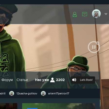
Форум
Статьи
Нас уже
2202
Let's Rock!
drill
12sasha-golikov
artem17petrov17