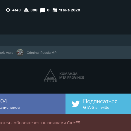
4143
308
0
11 Янв 2020
heft Auto
Criminal Russia MP
804
Подписаться
дписчиков
GTA-S в Twitter
ются - обновите кэш клавишами Ctrl+F5