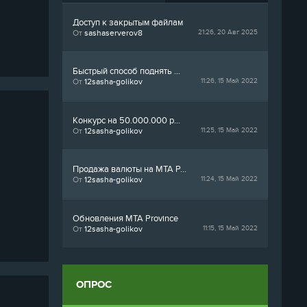
Доступ к закрытым файлам
От
sashaserverov8
21:26, 20 Авг 2025
Быстрый способ поднять ...
От
12sasha-golikov
11:26, 15 Май 2022
Конкурс на 50.000.000 р...
От
12sasha-golikov
11:25, 15 Май 2022
Продажа валюты на MTA P...
От
12sasha-golikov
11:24, 15 Май 2022
Обновления MTA Province
От
12sasha-golikov
11:15, 15 Май 2022
ОПРОС