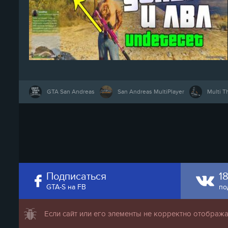
24
GTA San Andreas
San Andreas MultiPlayer
Multi T
Подписаться
1
GTA-S на FB
по
Если сайт или его элементы не корректно отобража