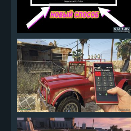
Algerio
10
Algerio
3