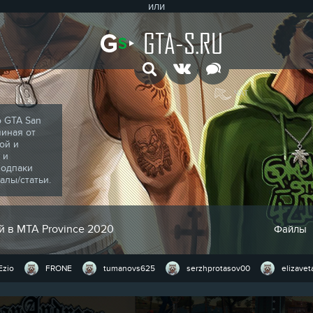
или
GTA-S.RU
ЧАТ
о GTA San
чиная от
ой и
 и
модпаки
алы/статьи.
й в MTA Province 2020
Файлы
Ezio
FRONE
tumanovs625
serzhprotasov00
elizaveta