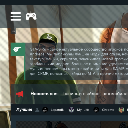
GTA-S.Ru - самое актуальное сообщество игроков п
Andreas. Мы публикуем лучшие моды для gta sa, на
текстур, машин, скриптов, заканчивая новой график
глобальными модами. Большое внимание уделяется
мультиплеерам - вы можете найти читы для SA:MP, 
для CRMP, полезные гайды по MTA и прочие матери
Новость дня:
Тюнинг и стайлинг автомобиле
Лучшие
LapandN
My_Life
Chrome