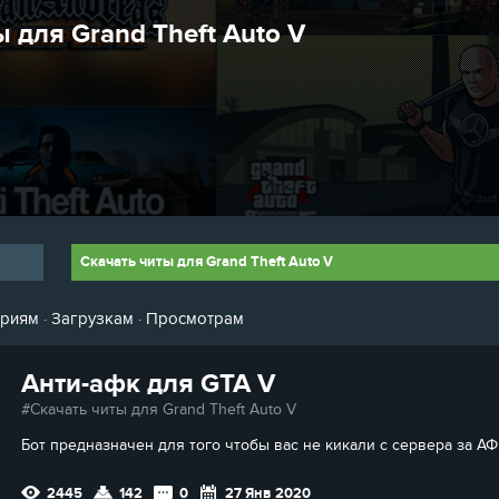
 для Grand Theft Auto V
Скачать читы для Grand Theft Auto V
ариям
·
Загрузкам
·
Просмотрам
Анти-афк для GTA V
Скачать читы для Grand Theft Auto V
Бот предназначен для того чтобы вас не кикали с сервера за АФ
2445
142
0
27 Янв 2020