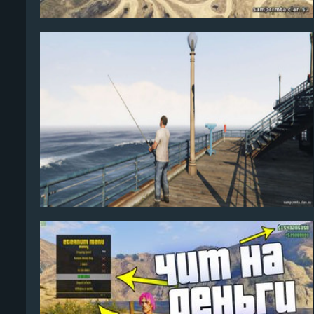
Algerio
24
Chrome
6