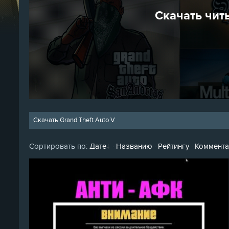
Скачать читы
Скачать Grand Theft Auto V
Сортировать по
:
Дате
·
Названию
·
Рейтингу
·
Коммент
Algerio